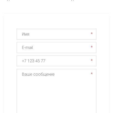
*
*
*
*