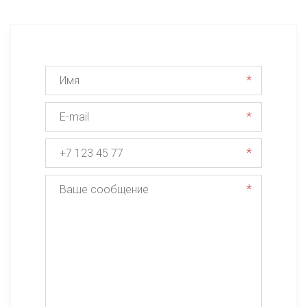
*
*
*
*