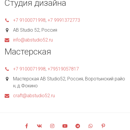
Студия дизайна
+7 9100071998
,
+7 9991372773
AB Studio 52
,
Россия
info@abstudio52.ru
Мастерская
+7 9100071998
,
+79519057817
Мастерская AB Studio52
,
Россия
,
Воротынский райо
н, д.Фокино
craft@abstudio52.ru