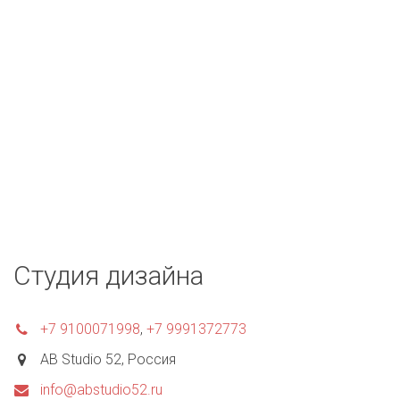
Я согласен на обработку
персональных данных
и с условиями
пользовательского соглашения
ОТПРАВИТЬ
Студия дизайна
+7 9100071998
,
+7 9991372773
AB Studio 52
,
Россия
info@abstudio52.ru