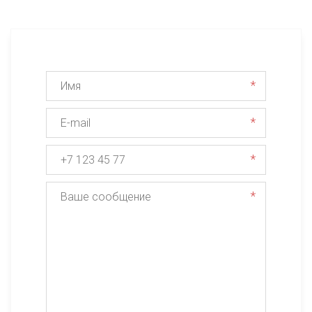
*
*
*
*