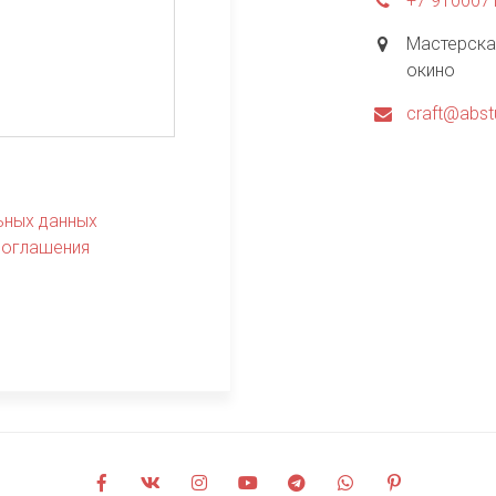
+7 910007
Мастерска
окино
craft@abst
ьных данных
соглашения