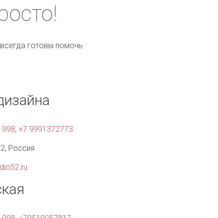
росто!
 всегда готовы помочь
дизайна
1998
,
+7 9991372773
52
,
Россия
dio52.ru
ская