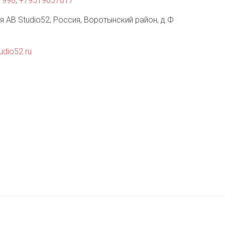
1998
,
+79519057817
я AB Studio52
,
Россия
,
Воротынский район, д.Ф
udio52.ru