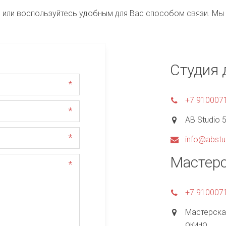
 или воспользуйтесь удобным для Вас способом связи. Мы
Студия 
*
+7 910007
*
AB Studio 
*
info@abstu
Мастер
*
+7 910007
Мастерска
окино