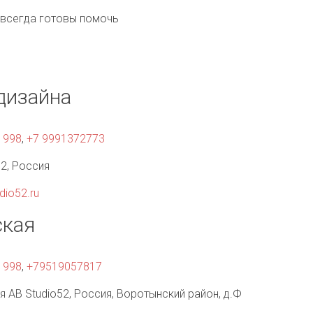
 всегда готовы помочь
дизайна
1998
,
+7 9991372773
52
,
Россия
dio52.ru
ская
1998
,
+79519057817
я AB Studio52
,
Россия
,
Воротынский район, д.Ф