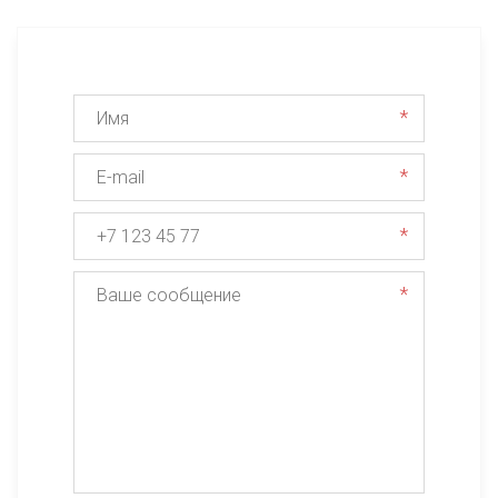
*
*
*
*